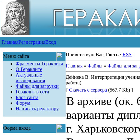
Главная
Регистрация
Вход
Приветствую Вас,
Гость
·
RSS
Меню сайта
Фрагменты Гераклита
Главная
»
Файлы
»
Файлы для заг
О Гераклите
Актуальные
Дейнека В. Интерпретация учения
исследования
работа)
Файлы для загрузки
[
Скачать с сервера
(567.7 Kb) ]
Гераклит в сети
В архиве (ок. 
Блог сайта
Форум
Написать редактору
варианты дип
г. Харьковско
Форма входа